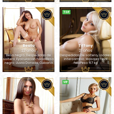
TOP
Beata
Tiffany
22 años
21 años
Beso negro, Despedidas de
Despedidas de soltero, Locales
soltero, Eyaculación facialBeso
intercambio, Masajes final
negro, Lluvia Dorada, Cubana
felizPeso: 67 kg
VIP