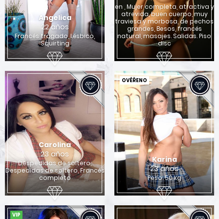
en , Mujer completa, atractiva y
atrevida, buen cuerpo, muy
Angelica
traviesa y morbosa, de pechos
22 años
grandes, Besos, francés
Francés tragado, Lésbico,
natural, masajes. Salidas. Piso
Squirting
disc
OVĚŘENO
Carolina
23 años
Karina
Despedidas de soltero,
23 años
Despedidas de soltero, Francés
completo
Peso: 50 kg
VIP