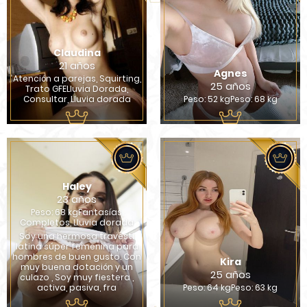
Claudina
21 años
Agnes
Atención a parejas, Squirting,
25 años
Trato GFELluvia Dorada,
Consultar, Lluvia dorada
Peso: 52 kgPeso: 68 kg
Haley
23 años
Peso: 68 kgFantasías,
Completos, Lluvia dorada
Soy una hermosa travesti
latina súper femenina para
hombres de buen gusto. Con
Kira
muy buena dotación y un
25 años
culazo , Soy muy fiestera ,
activa, pasiva, fra
Peso: 64 kgPeso: 63 kg