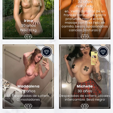
30 años
Peso: 68 kg
en , Ven a disfrutar de un
francés natural garganta
profunda hasta el final,
Irina
masaje con final feliz, en
30 años
camilla, besos apasionados
Peso: 61 kg
caricias posturas c
Maddalena
Michelle
28 años
30 años
69, Despedidas de soltero,
Despedidas de soltero, Locales
Consoladores
intercambio, Beso negro