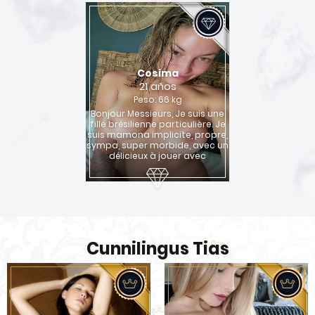
Cosima
21 años
Peso: 66 kg
Bonjour Messieurs, Je suis une
fille brésilienne particulière. Je
suis mamona implicite, propre,
sympa, super morbide, avec un
délicieux à jouer avec
Cunnilingus Tias