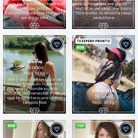
warm, beautiful, delivered and
cariñosa que me gusta
eager sex girls and
disfrutar del sexo , me corro
transvestite, we love the party,
fácilmente, tu amante ideal,
we are in serv
seductora
TE ESPERO PRONTO
NEW
Albina
26 años
Peso: 63 kg
Ven y descubre un lugar de
masaje tranquilo higiénico y
discreto, donde podrás
Fleurette
disfrutar del bienestar y placer
26 años
que te aportara una buena
terapia real
Peso: 49 kg
NEW
TOP