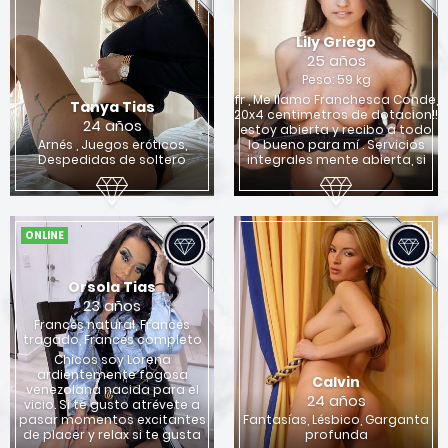
Lily Griego
25 años
Peso: 59 kg
fr , Me llamo Franchesca Conde,
Tanya Tias
20x4 centimetros de dotacion!!
24 años
estoy abierta y recibo a todo
Arnés , Juegos eróticos,
lo bueno para mí . Servicios
Despedidas de soltero
integrales mente abierta, si
ONLINE
Orsola Tias
23 años
Francés natural, Francés
tragado, Francés completo
Chicos soy Lorena
ardientemente fogosa
Calvin
venezolana nacida para el
24 años
vicio. Si te gusto atrévete a
pasar momentos excitantes
Fantasías, Lésbico, Garganta
de placer y relax si te gusta
profunda