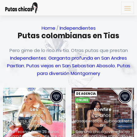
Home
/
Independientes
Putas colombianas en Tias
Pero gime de lo rico mi tia. Otras putas que prestan
Independientes
:
Garganta profunda en San Andres
Paxtlan
,
Putas viejas en San Sebastian Abasolo
,
Putas
para diversión Montgomery
DE AGENCIA
ONLINE
Les
Bonfire
22 años
21 años
Striptease, Completos, Lluvia
Masaje erótico, Cubana, Trato
dorada
GFE
We receive from 25 euros.
Soy una chica jovencita, no
mamitas novelty. We are a
profesional muy implicada y