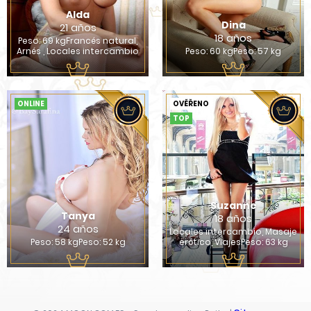
Alda
Dina
21 años
18 años
Peso: 69 kgFrancés natural,
Arnés , Locales intercambio
Peso: 60 kgPeso: 57 kg
ONLINE
OVĚŘENO
TOP
Suzanne
Tanya
18 años
24 años
Locales intercambio, Masaje
Peso: 58 kgPeso: 52 kg
erótico, ViajesPeso: 63 kg