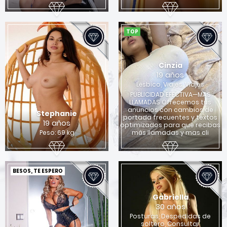
TOP
Cinzia
19 años
Lésbico, Viajes, Viajes
PUBLICIDAD EFECTIVA—MAS
LLAMADAS Ofrecemos tus
anuncios con cambios de
Stephanie
portada frecuentes y textos
19 años
optimizados para que recibas
Peso: 69 kg
más llamadas y mas cli
BESOS, TE ESPERO
Gabriella
30 años
Posturas, Despedidas de
soltero, Consultar