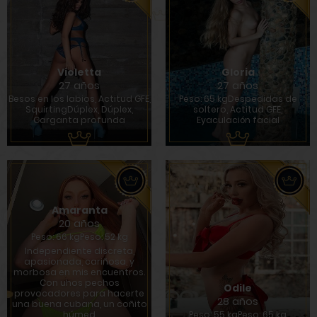
Violetta
Gloria
27 años
27 años
Besos en los labios, Actitud GFE,
Peso: 65 kgDespedidas de
SquirtingDúplex, Dúplex,
soltero, Actitud GFE,
Garganta profunda
Eyaculación facial
Amaranta
20 años
Peso: 66 kgPeso: 52 kg
Independiente discreta,
apasionada, cariñosa, y
morbosa en mis encuentros.
Con unos pechos
Odile
provocadores para hacerte
28 años
una buena cubana, un coñito
húmed
Peso: 55 kgPeso: 65 kg