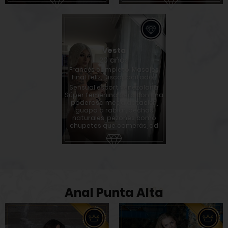
Vesta
20 años
Francés completo, Masajes
final feliz, Discapacitados
Sensual escort venezolana.
Súper femenina pero con una
poderosa mega dotación,
guapa a rabiar, pechos
naturales, pezones como
chupetes que comerás, ad
Anal Punta Alta