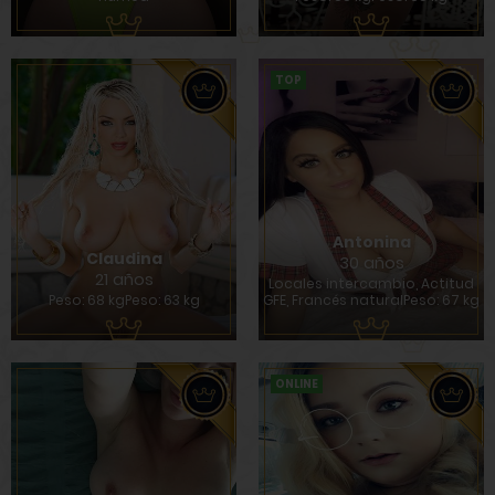
TOP
Antonina
Claudina
30 años
21 años
Locales intercambio, Actitud
Peso: 68 kgPeso: 63 kg
GFE, Francés naturalPeso: 67 kg
ONLINE