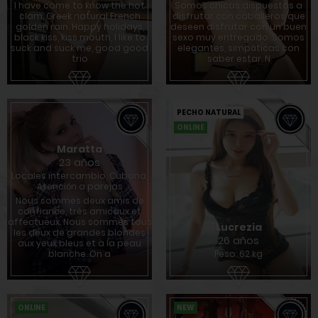
I have come to know the hot
Somos chicas dispuestas a
clam, Greek natural French
disfrutar con caballeros que
golden rain. Happy holidays,
deseen disfrutar con un buen
black kiss, kiss mouth, I like to
sexo muy entregado. Somos
suck and suck me, good good
elegantes, simpáticas con
trio
saber estar. N
PECHO NATURAL
ONLINE
Maratta
23 años
Locales intercambio, Cubana,
Atención a parejas
Nous sommes deux amis de
confiance, très amicaux et
affectueux. Nous sommes tous
Lucrezia
les deux de grandes blondes
26 años
aux yeux bleus et à la peau
blanche. On a
Peso: 62 kg
ONLINE
NEW