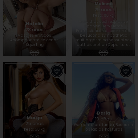
Melissa
29 años
Peso: 66 kg
Hello that such explosive
Natalie
Spanish Fiery Fierce
28 años
Professional Masseur erotic
Masajes eróticos,
besucona sympathetic
Acompañante en cenas,
multiorgasmica sensual sex
Squirting
butt discretion Departures
Daria
Margo
19 años
25 años
Garganta profunda, Besos en
Peso: 50 kg
los labios, Posturas