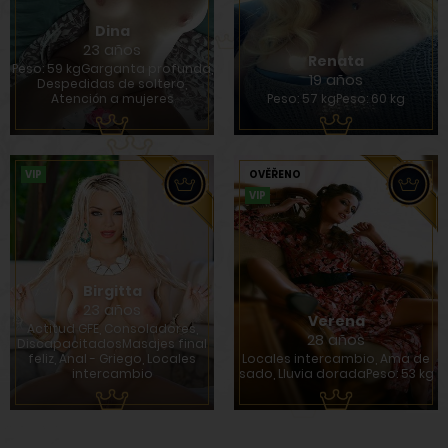
Dina
23 años
Renata
Peso: 59 kgGarganta profunda,
19 años
Despedidas de soltero,
Atención a mujeres
Peso: 57 kgPeso: 60 kg
VIP
OVĚŘENO
VIP
Birgitta
23 años
Verena
Actitud GFE, Consoladores,
28 años
DiscapacitadosMasajes final
feliz, Anal - Griego, Locales
Locales intercambio, Ama de
intercambio
sado, Lluvia doradaPeso: 53 kg