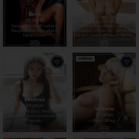
19 años
Peso: 52 kg
Bella
Burning Latina, 69 teacher,
23 años
sweet, loving, morbid, horny,
Despedidas de soltero,
passionate and sensual. Come
Despedidas de soltero,
and enjoy this body, I am eager
Penetración
to you. natural French till the
OVĚŘENO
Beatrice
23 años
Victoria
Masaje erótico, Masajes
20 años
eróticos, Acompañante en
cenas
Peso: 66 kg