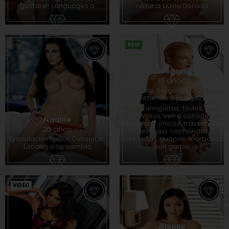
gustaré!!. Languages ​​a
natural, Lluvia Dorada
NEW
Megan
19 años
Fantasías, Garganta profunda,
Atiende a parejas
Varias amiguitas, todos tipos
de servicios. Ven a conocer las
Nadine
chicas, chicos, travestí,
20 años
cariñosas, cachondas.
Eyaculación facial, Consultar,
Jovencitas, guapas, morbosas,
Locales intercambio
con ganas
VIDEO
Giselle