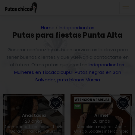
Home
/
Independientes
Putas para fiestas Punta Alta
Generar confianza y un buen servicio es la clave para
tener buenos clientes y que vuelvan a contactarte en
el futuro. Otras putas que prestan
Independientes
:
Mulheres en Tixcacalcupul
,
Putas negras en San
Salvador
,
puta blanes Murcia
ATENCIÓN A PAREJAS
VIP
Anastasia
Armel
20 años
20 años
Acompañante en cenas, Lluvia
Atención a mujeres, Anal -
Dorada, Francés natural
Griego, Locales intercambio