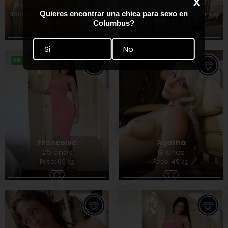
x
19 años
implicada al máximo,
Quieres encontrar una chica para sexo en
Masajes final feliz, Actitud GFE,
cuerpazo, buenas tetas, muy
Viajes
cachonda, me g
Columbus?
Si
No
VIP
Françoise
Agatha
25 años
19 años
Peso: 69 kg
Peso: 49 kg