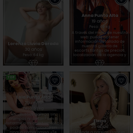
Anna Punta Alta
19 años
Peso: 49 kg
A través del menú de nuestra
web: puede obtener
información detallada de
Lorenza Lluvia Dorada
nuestra galería de
30 años
escorts,tarifas de precios,
Peso: 64 kg
localización de la agencia y
TOP
Lola Punta Alta
29 años
Peso: 50 kg
en , ¿Buscas gallega sin
trampas ni cartón? Ven a
Elena
visitarme a mi apartamento y
26 años
podrás comprobarlo sin
ningún compromiso. ¡¡Te
Atiende a parejas, Francés