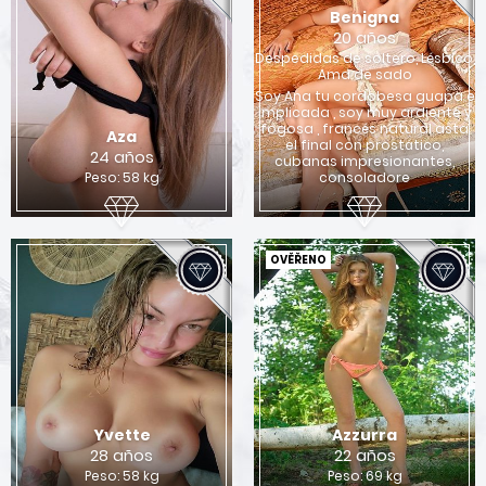
Benigna
20 años
Despedidas de soltero, Lésbico,
Ama de sado
Soy Ana tu cordobesa guapa e
implicada , soy muy ardiente y
fogosa , francés natural asta
Aza
el final con prostático,
24 años
cubanas impresionantes,
Peso: 58 kg
consoladore
OVĚŘENO
Yvette
Azzurra
28 años
22 años
Peso: 58 kg
Peso: 69 kg