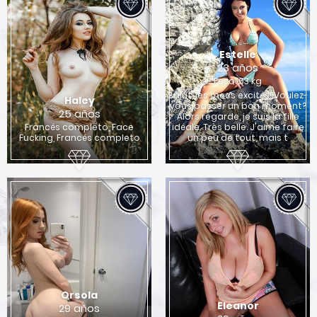
Estelle
23 años
Peso: 63 kg
Salut, les mecs excités! Voulez-
Haley
vous passer un bon moment?
25 años
Alors regarde, je suis la fille
Francés completo, Face
idéale. Très belle. J'aime faire
Fucking, Francés completo
un peu de tout, mais t
Orsola
Eleanor
29 años