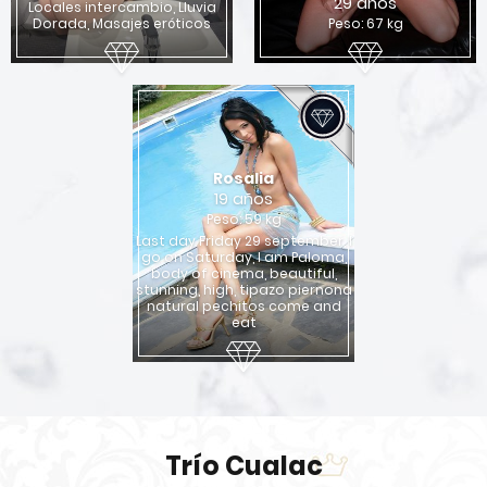
29 años
Locales intercambio, Lluvia
Dorada, Masajes eróticos
Peso: 67 kg
Rosalia
19 años
Peso: 59 kg
Last day Friday 29 september, I
go on Saturday, I am Paloma,
body of cinema, beautiful,
stunning, high, tipazo piernona
natural pechitos come and
eat
Trío Cualac