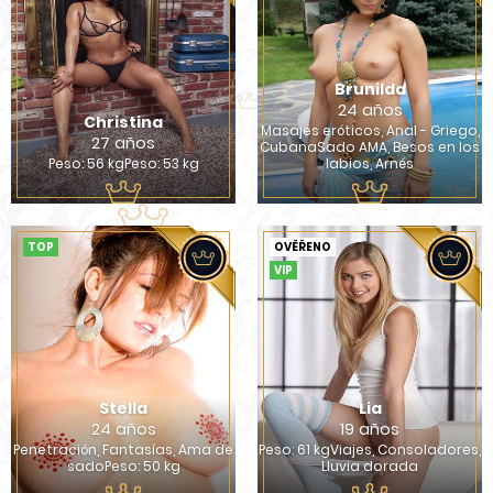
Brunilda
24 años
Christina
Masajes eróticos, Anal - Griego,
27 años
CubanaSado AMA, Besos en los
Peso: 56 kgPeso: 53 kg
labios, Arnés
TOP
OVĚŘENO
VIP
Stella
Lia
24 años
19 años
Penetración, Fantasías, Ama de
Peso: 61 kgViajes, Consoladores,
sadoPeso: 50 kg
Lluvia dorada