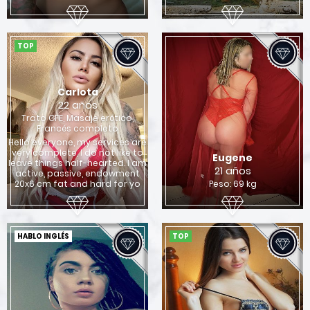
TOP
Carlota
22 años
Trato GFE, Masaje erótico,
Francés completo
Hello everyone, my services are
very complete, I do not like to
Eugene
leave things half-hearted. I am
21 años
active, passive, endowment
20x6 cm fat and hard for yo
Peso: 69 kg
HABLO INGLÉS
TOP