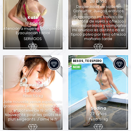
28 años
Despedidas de soltero,
Consultar, Juegos eróticos
Compagino mi trabajo de
Kate
azafata de vuelo y ofrezco
19 años
sexo esporádico y compañía
Atención a mujeres, Completos,
mi anuncio es distinto no el
Eyaculación facial
tipico polvo por reloj ofrezco
SERVICIOS
mañana tarde
BESOS, TE ESPERO
NEW
Cappuccino
28 años
Peso: 59 kg
Jolie nouvelle venue espagnole
grassouillet en ville !! Espagnole
Sadina
et potelée de 19 ans.
27 años
Nouveauté, pour les goûts les
plus exigeants. J'aime le fr
Peso: 51 kg