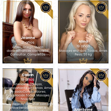
Jeanne
Alina
21 años
19 años
Arnés , Griego, Lluvia
doradaFrancés completo,
Masajes eróticos, Todos, Arnés
Consultar, Completos
Peso: 55 kg
Calvin
19 años
Atiende a parejas,
Acompañante en cenas, Ama
de sadoConsoladores,
Eyaculación facial, Masajes
final feliz
en , Si deseas disfrutar con una
chica verdadera, ven a
Alantoine