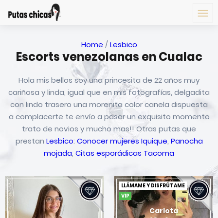
Home
/
Lesbico
Escorts venezolanas en Cualac
Hola mis bellos soy una princesita de 22 años muy
cariñosa y linda, igual que en mis fotografías, delgadita
con lindo trasero una morenita color canela dispuesta
a complacerte te envío a pasar un exquisito momento
trato de novios y mucho mas!! Otras putas que
prestan
Lesbico
:
Conocer mujeres Iquique
,
Panocha
mojada
,
Citas esporádicas Tacoma
LLÁMAME Y DISFRÚTAME
VIP
Carlota