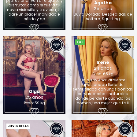
profesional, ven a relajarte y
Agatha
disfrutar como si fuera tu
25 años
novia visiosilla y traviesa, te
daré un placer inolvidable
Lluvia Dorada, Despedidas de
cálido y ap
soltero, Squirting
TOP
Irene
24 años
Peso: 65 kg
Hola soy Ana!, ardiente
apasionada llena de
sensualidad con unas bonitas
Olga
curvas. pechos naturales
25 años
donde perderte cuando los
Peso: 59 kg
comas, una mujer que te ll
JOVENCITAS