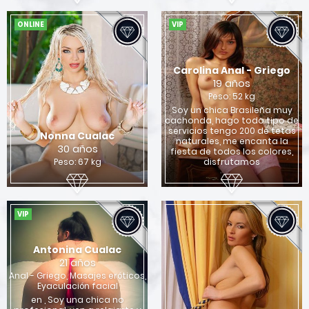
ONLINE
VIP
Carolina Anal - Griego
19 años
Peso: 52 kg
Soy un chica Brasileña muy
cachonda, hago todo tipo de
servicios tengo 200 de tetas
Nonna Cualac
naturales, me encanta la
30 años
fiesta de todos los colores,
Peso: 67 kg
disfrutamos
VIP
Antonina Cualac
21 años
Anal - Griego, Masajes eróticos,
Eyaculación facial
en , Soy una chica no