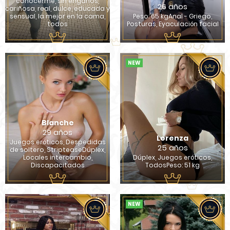
conocerme, sin engaños,
26 años
cariñosa, real, dulce, educada y
sensual, la mejor en la cama,
Peso: 65 kgAnal - Griego,
todos
Posturas, Eyaculación facial
NEW
Blanche
29 años
Lorenza
Juegos eróticos, Despedidas
25 años
de soltero, StripteaseDúplex,
Locales intercambio,
Dúplex, Juegos eróticos,
Discapacitados
TodosPeso: 51 kg
NEW