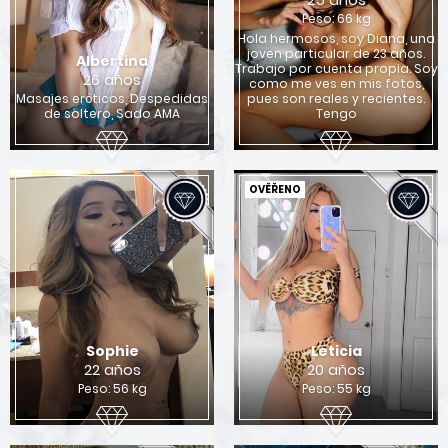
Peso: 66 kg
Hola hermosos, soy Diana, una
joven particular de 23 años.
Albertina
Trabajo por cuenta propia. Soy
26 años
como me ves en mis fotos,
Masajes eróticos, Despedidas
pues son reales y recientes.
de soltero, Sado AMA
Tengo
OVĚŘENO
Sophie
Leticia
22 años
20 años
Peso: 56 kg
Peso: 55 kg