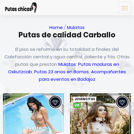
Home
/
Mulatos
Putas de calidad Carballo
El piso se reformó en su totalidad a finales del
Calefacción central y agua central, caliente y fría. Otras
putas que prestan
Mulatos
:
Putas maduras en
Oxkutzcab
,
Putas 23 anos en Bornos
,
Acompañantes
para eventos en Badajoz
JOVENCITAS
VIP
INES
27 años
Yvette
Ama de sado, Squirting,
24 años