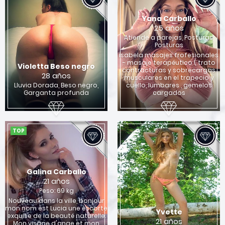
Yana Carballo
25 años
Atiende a parejas, Posturas,
Posturas
isabela masajes frofesionales
- masaje terapéutico ( trato
Violetta Beso negro
contracturas y sobrecargas
28 años
musculares en el trapecio y
Lluvia Dorada, Beso negro,
cuello, lumbares , gemelos
Garganta profunda
cargados
TOP
Galina Carballo
21 años
Peso: 69 kg
Nouveau dans la ville, bonjour
mon nom est Lucia une escorte
Yvette
exquise de la beauté naturelle.
21 años
Mon visage d'ange et mon