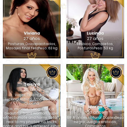
Viviana
Lucinda
27 años
27 años
Posturas, Discapacitados,
Lésbico, Completos,
Masajes final felizPeso: 63 kg
PosturasPeso: 53 kg
Taisiya
25 años
Viajes, Todos, Face
FuckingLésbico, Ama de sado,
Cubana
Margo
Hi, my love is angie fox, a
30 años
beautiful trans woman, super
affectionate and horny, totally
69, Francés natural, DúplexBeso
real to my photos, no tricks,
negro, Juegos eróticos,
come and live a different exper
Completos