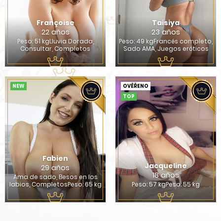
Françoise
Taisiya
22 años
23 años
Peso: 51 kgLluvia Dorada,
Peso: 49 kgFrancés completo,
Consultar, Completos
Sado AMA, Juegos eróticos
NEW
OVĚŘENO
TOP
Fabien
Jacqueline
29 años
18 años
Ama de sado, Besos en los
labios, CompletosPeso: 65 kg
Peso: 57 kgPeso: 55 kg