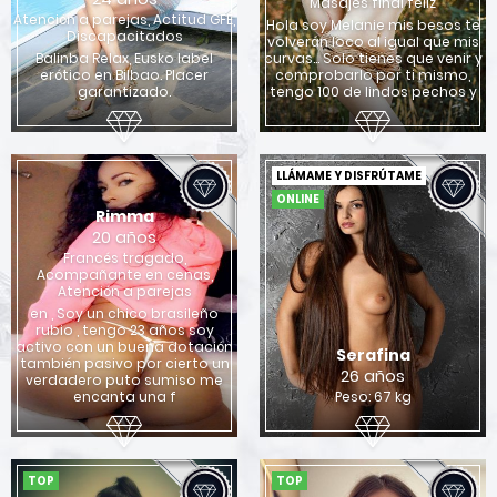
Masajes final feliz
Atención a parejas, Actitud GFE,
Hola soy Melanie mis besos te
Discapacitados
volverán loco al igual que mis
Balinba Relax, Eusko label
curvas... Solo tienes que venir y
erótico en Bilbao. Placer
comprobarlo por ti mismo,
garantizado.
tengo 100 de lindos pechos y
LLÁMAME Y DISFRÚTAME
ONLINE
Rimma
20 años
Francés tragado,
Acompañante en cenas,
Atención a parejas
en , Soy un chico brasileño
rubio , tengo 23 años soy
activo con un buena dotación
Serafina
también pasivo por cierto un
26 años
verdadero puto sumiso me
encanta una f
Peso: 67 kg
TOP
TOP