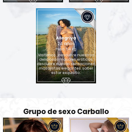
Allegriya
24 años
Peso: 54 kg
Visitanos , descubre nuestros
deliciosos masajes eróticos,
descubre nuevas sensaciones,
masajistas elegantes, saber
estar exquisito..
Grupo de sexo Carballo