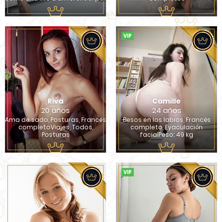
VIP
Riva
Camille
20 años
24 años
Ama de sado, Posturas, Francés
Besos en los labios, Francés
completoViajes, Todos,
completo, Eyaculación
Posturas
facialPeso: 49 kg
VIP