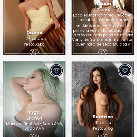
Oriana
22 años
Locales intercambio, Besos en
los labios, Consoladores
en , Me llamo Renata y es mi
primera vez en la ciudad!!! Soy
Oriana
la travesti más puta de todas!
27 años
Ven y disfrutemos juntos de un
Peso: 63 kg
buen rato de sexo. Mulata v
Inga
Beatrice
21 años
19 años
Masajes final feliz, Sado AMA,
Sado AMA
Peso: 51 kg