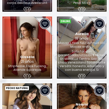
corps délicieux éveilleront
Peso: 56 kg
ONLINE
Aurelia
19 años
Masajes final feliz, Actitud GFE,
Masaje erótico
Satisfacción
garantizada,Fotos100% reales.
Gissela
En MARBELLA Centro. Soy Leo,
21 años
chico Venezolano totalmente
Striptease, Face Fucking,
Versátil. honesto, educado y
Atiende a parejas
con buena energía. Si
PECHO NATURAL
Noemi
25 años